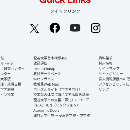
クイックリンク
Facebook
YouTube
Instag
Twitter
情報
龍谷大学基本構想400
資料請求
紹介・研究
認証評価
採用情報
所・研究センター
researchmap
サイトマップ
センター
教員データベース
サイトポリシー
・大学院
webシラバス
個人情報保護への取
生活・就職支援
教職員Web Mail
アクセシビリティに
大学内施設
ポータルサイト（学内者向け）
リンク
ライン授業
授業等の休講措置に関する取扱基準
龍谷大学への支援（寄付）について
ReTACTION（リタクション）
Academic Doors
龍谷大学付属 平安高等学校・中学校