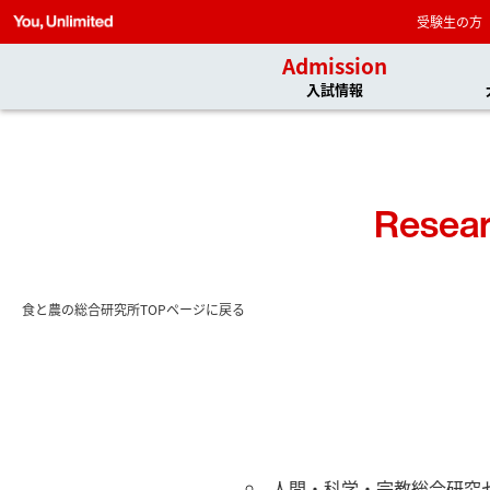
受験生の方
Admission
入試情報
Resear
食と農の総合研究所TOPページに戻る
人間・科学・宗教総合研究