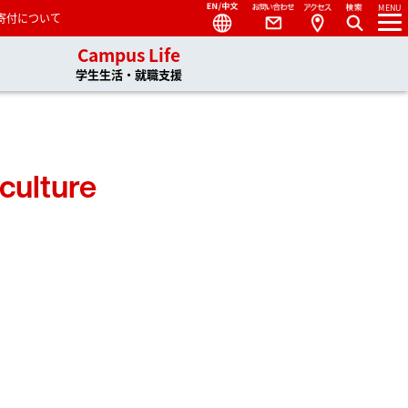
Language
Contact
Access
MENU
寄付について
s
Campus Life
日本語
English
学生生活・就職支援
中文
culture