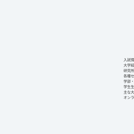
入試
大学
研究
各種
学部
学生
主な
オン