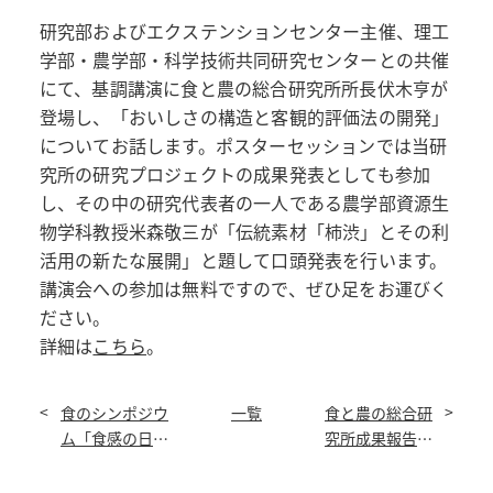
研究部およびエクステンションセンター主催、理工
学部・農学部・科学技術共同研究センターとの共催
にて、基調講演に食と農の総合研究所所長伏木亨が
登場し、「おいしさの構造と客観的評価法の開発」
についてお話します。ポスターセッションでは当研
究所の研究プロジェクトの成果発表としても参加
し、その中の研究代表者の一人である農学部資源生
物学科教授米森敬三が「伝統素材「柿渋」とその利
活用の新たな展開」と題して口頭発表を行います。
講演会への参加は無料ですので、ぜひ足をお運びく
ださい。
詳細は
こちら
。
食のシンポジウ
一覧
食と農の総合研
ム「食感の日本
究所成果報告書
料理」を開催し
第1号を発行
ました