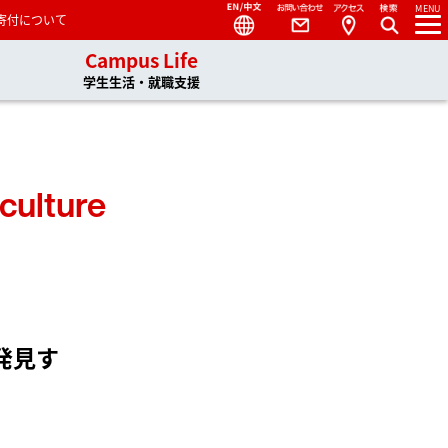
Language
Contact
Access
MENU
寄付について
s
Campus Life
日本語
English
学生生活・就職支援
中文
culture
発見す