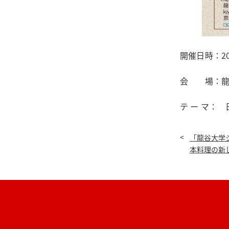
開催日時：201
会 場：龍
テ ー マ：
「龍谷大学
本料理の新
を開催しま