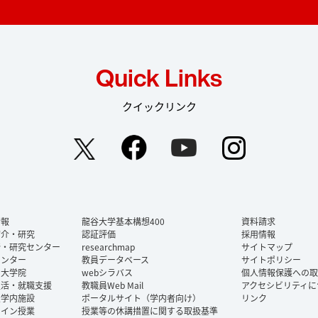
Quick Links
クイックリンク
Facebook
YouTube
Instag
Twitter
情報
龍谷大学基本構想400
資料請求
紹介・研究
認証評価
採用情報
所・研究センター
researchmap
サイトマップ
センター
教員データベース
サイトポリシー
・大学院
webシラバス
個人情報保護への取
生活・就職支援
教職員Web Mail
アクセシビリティに
大学内施設
ポータルサイト（学内者向け）
リンク
ライン授業
授業等の休講措置に関する取扱基準