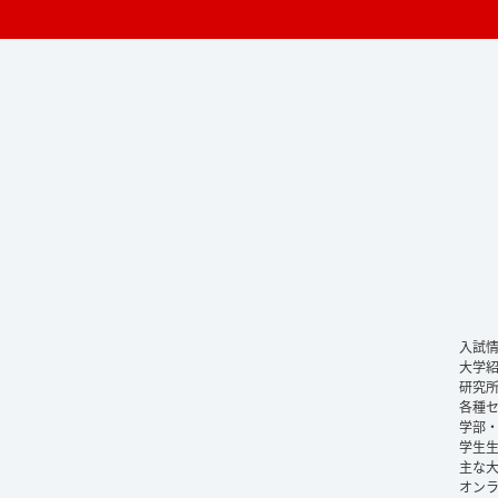
入試
大学
研究
各種
学部
学生
主な
オン