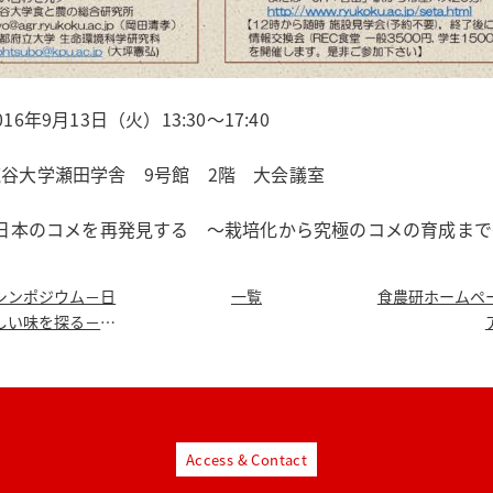
6年9月13日（火）13:30～17:40
谷大学瀬田学舎 9号館 2階 大会議室
 日本のコメを再発見する ～栽培化から究極のコメの育成まで
シンポジウム－日
一覧
食農研ホームペ
しい味を探る－」
した
Access & Contact