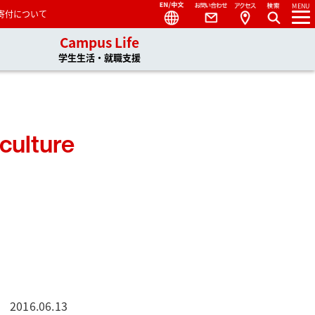
Language
Contact
Access
MENU
寄付について
s
Campus Life
日本語
English
学生生活・就職支援
中文
culture
2016.06.13