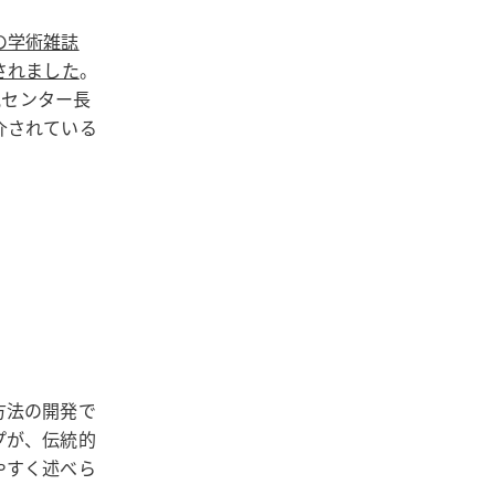
の学術雑誌
E）されました
。
好研究センター長
介されている
方法の開発で
プが、伝統的
やすく述べら