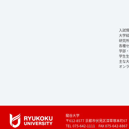
入試
大学
研究
各種
学部
学生
主な
オン
龍谷大学
〒612-8577 京都市伏見区深草塚本町67
TEL 075-642-1111 FAX 075-642-8867