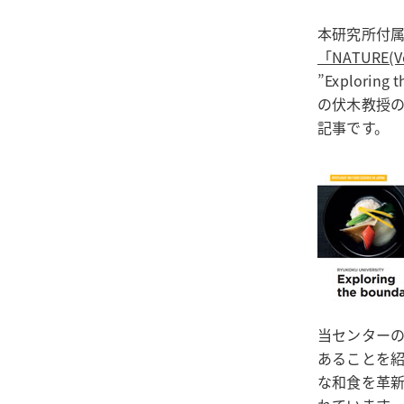
本研究所付
「NATURE(V
”Explori
の伏木教授
記事です。
当センター
あることを
な和食を革