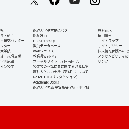
情報
龍谷大学基本構想400
資料請求
紹介・研究
認証評価
採用情報
所・研究センター
researchmap
サイトマップ
センター
教員データベース
サイトポリシー
・大学院
webシラバス
個人情報保護への取
生活・就職支援
教職員Web Mail
アクセシビリティに
大学内施設
ポータルサイト（学内者向け）
リンク
ライン授業
授業等の休講措置に関する取扱基準
龍谷大学への支援（寄付）について
ReTACTION（リタクション）
Academic Doors
龍谷大学付属 平安高等学校・中学校