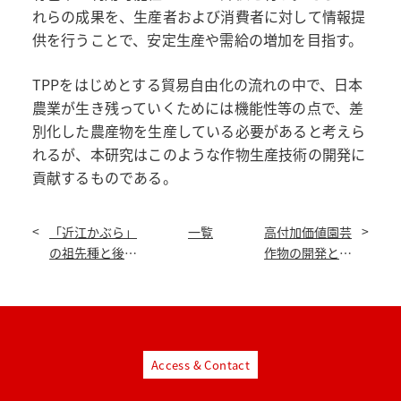
れらの成果を、生産者および消費者に対して情報提
供を行うことで、安定生産や需給の増加を目指す。
TPPをはじめとする貿易自由化の流れの中で、日本
農業が生き残っていくためには機能性等の点で、差
別化した農産物を生産している必要があると考えら
れるが、本研究はこのような作物生産技術の開発に
貢献するものである。
「近江かぶら」
一覧
高付加価値園芸
の祖先種と後代
作物の開発とそ
種に関する実験
の利用—龍大発
植物学的研究
の園芸作物ブラ
ンドの構築をめ
ざして—
Access & Contact